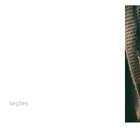
Seções
get up