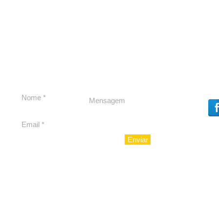
#S
#Sugestões
Enviar