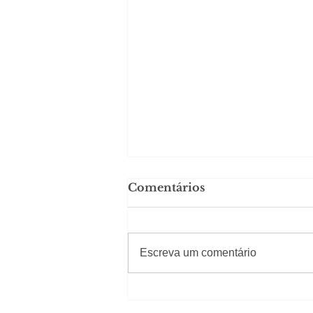
Comentários
#Sugestões
Escreva um comentário
Carolina Herrera traz
experiência 212 Mansion