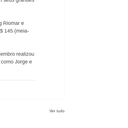
m seus grandes 
g Riomar e 
R$ 145 (meia-
embro realizou 
s como Jorge e 
Ver tudo