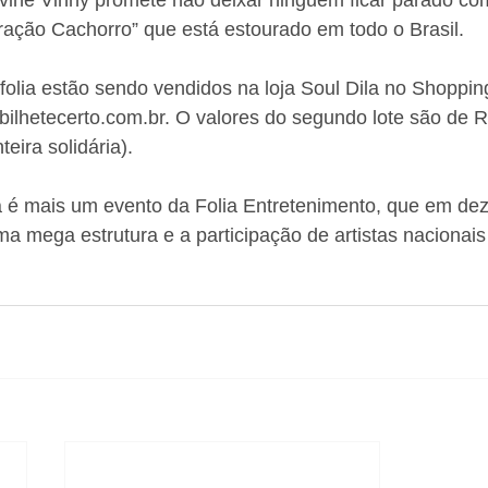
vine Vinny promete não deixar ninguém ficar parado co
ração Cachorro” que está estourado em todo o Brasil. 
folia estão sendo vendidos na loja Soul Dila no Shoppin
bilhetecerto.com.br. O valores do segundo lote são de 
eira solidária). 
a é mais um evento da Folia Entretenimento, que em dez
a mega estrutura e a participação de artistas nacionai