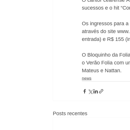
O cantor cearense Á
sucessos e o hit “Co
Os ingressos para a 
através do site www.
entrada) e R$ 155 (int
O Bloquinho da Foli
o Verão Folia com um
Mateus e Nattan.
news
Posts recentes