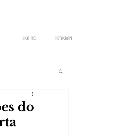
Siga no
Instagram
ões do
rta