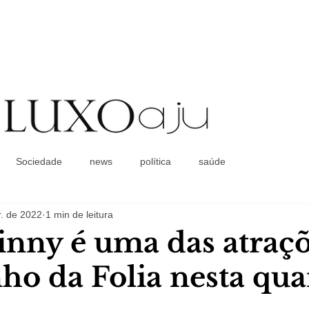
Coluna Social
Sociedade
news
política
saúde
. de 2022
1 min de leitura
inny é uma das atraç
ho da Folia nesta qua