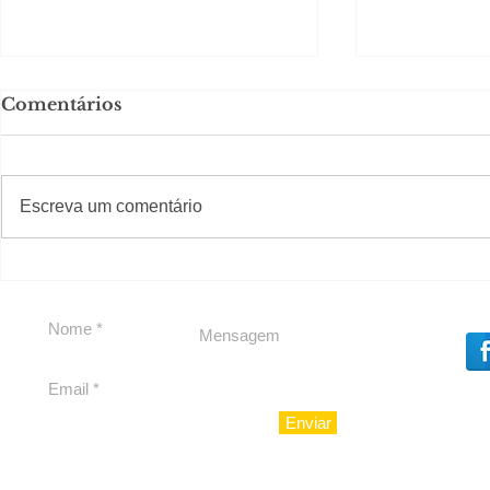
Comentários
#S
#Sugestões
Escreva um comentário
Segurança jurídica em
Private C
debate
Caju
Enviar