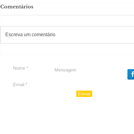
Comentários
#S
#Sugestões
CAJUCID
Escreva um comentário
Carolina Herrera traz
experiência 212 Mansion
para São Paulo
Enviar