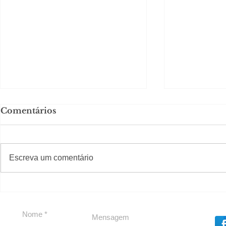
Comentários
#S
#Sugestões
Escreva um comentário
Política by Adiberto de
Tradição e
Souza
23 Anos da
Imobiliári