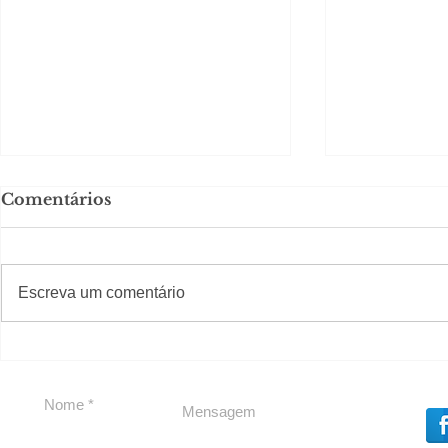
Comentários
#S
#Sugestões
Escreva um comentário
LIV CONECTA
Política b
Souza