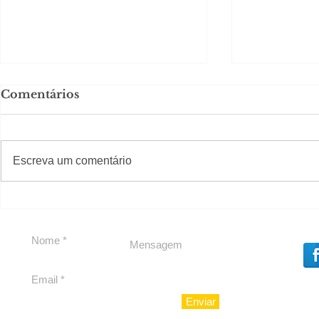
Comentários
#S
#Sugestões
Escreva um comentário
Em Nossa Senhora das
Carolina H
Dores, lideranças
experiênc
reforçam apoio a
para São 
Cláudio Mitidieri
Enviar