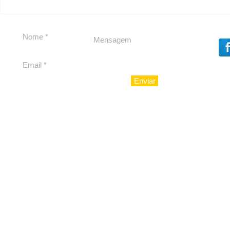
Carolina Herrera traz
experiência 212 Mansion
para São Paulo
Enviar