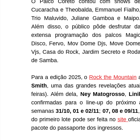
O Palco Coreto contou com shows de
Cucaracha e Theobalda, Emmanuel Fialho,
Trio Maluvido, Juliane Gamboa e Maipo.
Além disso, o público pôde desfrutar da
extensa programação dos palcos Magic
Disco, Fervo, Mov Dome Djs, Move Dome
Vjs, Casa do Rock, Jardim Secreto e Roda
de Samba.
Para a edição 2025, o 
Rock the Mountain
 
Smith
, uma das grandes revelações atuai
feiras). Além dela, 
Ney Matogrosso
, 
Lini
confirmadas para o line-up do próximo a
semanas 
31/10, 01 e 02/11
; 
07, 08 e 09/11
do primeiro lote pode ser feita no 
site 
ofic
pacote do passaporte dos ingressos.