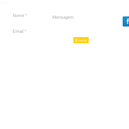
Em Nossa Senhora das
Carolina H
Dores, lideranças
experiênc
reforçam apoio a
para São 
Cláudio Mitidieri
Enviar