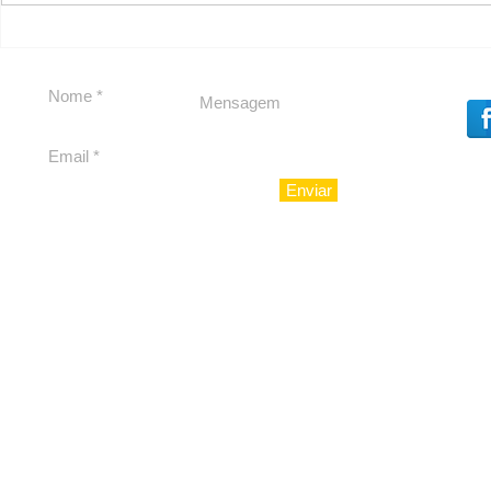
Em Nossa Senhora das
Carolina H
Dores, lideranças
experiênc
reforçam apoio a
para São 
Cláudio Mitidieri
Enviar