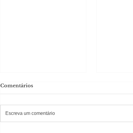
Comentários
#S
#Sugestões
Escreva um comentário
Carolina Herrera traz
Segurança