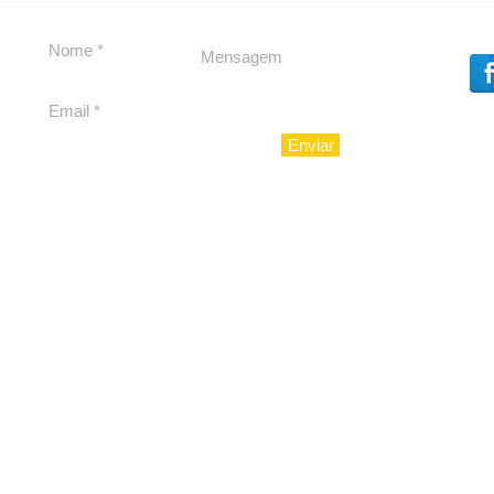
experiência 212 Mansion
debate
para São Paulo
Enviar