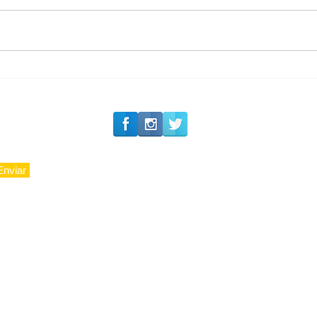
#Siga o Luxo_Aju
Segurança jurídica em
debate
Enviar