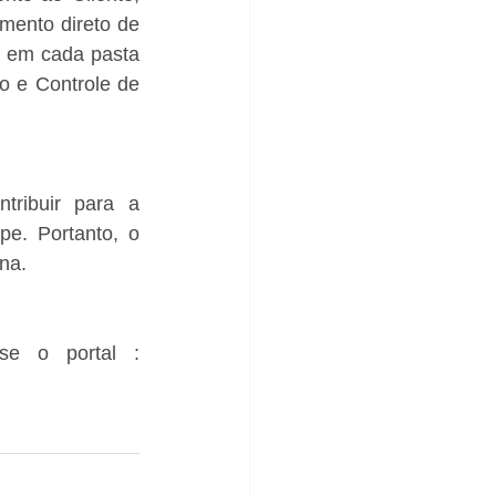
ento direto de 
 em cada pasta 
o e Controle de 
tribuir para a 
e. Portanto, o 
ina.
Agende uma visita através do telefone 0800 007 1157, ou acesse o portal : 