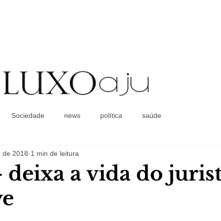
Coluna Social
Sociedade
news
política
saúde
. de 2018
1 min de leitura
- deixa a vida do juris
ve