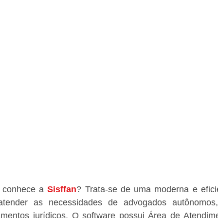
á conhece a 
Sisffan
? Trata-se de uma moderna e eficie
atender as necessidades de advogados autônomos, e
mentos jurídicos. O software possui Área de Atendimen