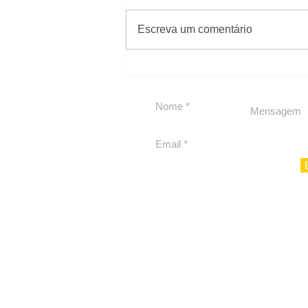
#Sugestões
Escreva um comentário
Carolina Herrera traz
experiência 212 Mansion
para São Paulo