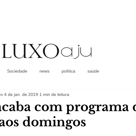
Coluna Social
Sociedade
news
política
saúde
do
4 de jan. de 2019
1 min de leitura
caba com programa 
aos domingos