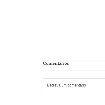
Comentários
#Sugestões
Escreva um comentário
Carolina Herrera traz
experiência 212 Mansion