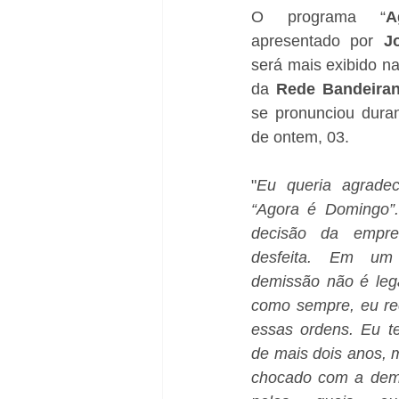
O programa “
A
apresentado por 
J
será mais exibido n
da 
Rede Bandeiran
se pronunciou duran
de ontem, 03.
"
Eu queria agradec
“Agora é Domingo”.
decisão da empres
desfeita. Em um 
demissão não é lega
como sempre, eu re
essas ordens. Eu te
de mais dois anos, m
chocado com a demi