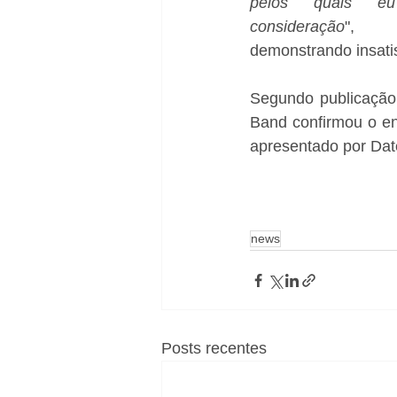
pelos quais e
consideração
", d
demonstrando insati
Segundo publicação 
Band confirmou o en
apresentado por Dat
news
Posts recentes