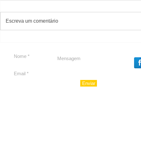
#S
#Sugestões
Escreva um comentário
Em Nossa Senhora das
Carolina H
Dores, lideranças
experiênc
reforçam apoio a
para São 
Cláudio Mitidieri
Enviar