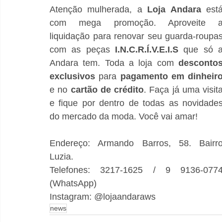
Atenção mulherada, a 
Loja Andara
 está
com mega promoção. Aproveite a
liquidação para renovar seu guarda-roupas
com as peças 
I.N.C.R.Í.V.E.I.S
 que só a
Andara tem. Toda a loja com 
descontos
exclusivos
 para 
e no 
cartão de crédito
. Faça já uma visita
e fique por dentro de todas as novidades
do mercado da moda. Você vai amar!
Endereço: Armando Barros, 58. Bairro
Luzia.
Telefones: 3217-1625 / 9 9136-0774
(WhatsApp)
Instagram: @lojaandaraws
news