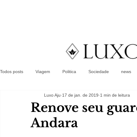
Todos posts
Viagem
Politica
Sociedade
news
Luxo Aju
17 de jan. de 2019
1 min de leitura
Renove seu guar
Andara