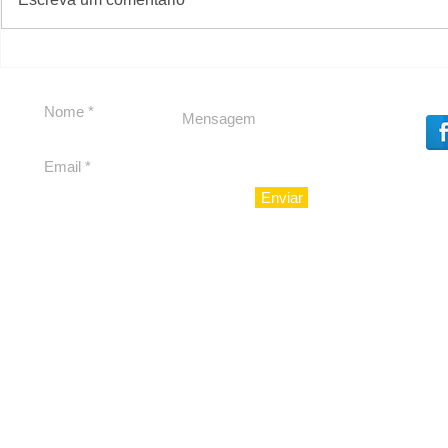
Carolina Herrera traz
Segurança
experiência 212 Mansion
debate
para São Paulo
Enviar