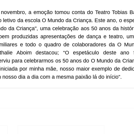
 novembro, a emoção tomou conta do Teatro Tobias Bar
 letivo da escola O Mundo da Criança. Este ano, o espe
o da Criança", uma celebração aos 50 anos da história 
bem produzidas apresentações de dança e teatro, uma
amiliares e todo o quadro de colaboradores da O Mun
athalie Aboim destacou; “O espetáculo deste ano f
erviu para celebrarmos os 50 anos do O Mundo da Crian
 iniciada por minha mãe, nosso maior exemplo de dedic
 nosso dia a dia com a mesma paixão lá do início”.