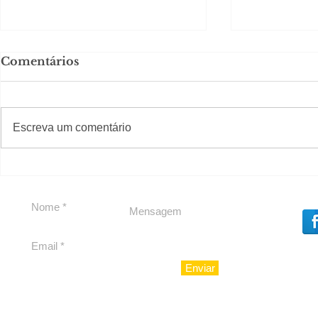
Comentários
Solteirou!
#S
#Sugestões
Escreva um comentário
Private Concierge da
Caju
Enviar