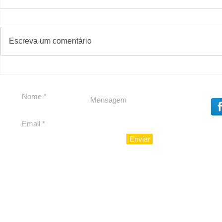
#S
#Sugestões
Escreva um comentário
Política by Adiberto de
Tradição e
Souza
23 Anos da
Imobiliári
Enviar