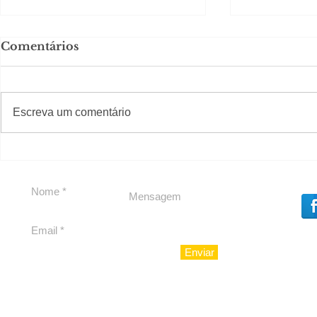
Comentários
#S
#Sugestões
Escreva um comentário
Segurança jurídica em
Private C
debate
Caju
Enviar