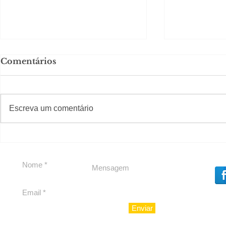
Comentários
#S
#Sugestões
Escreva um comentário
Em Nossa Senhora das
Carolina H
Dores, lideranças
experiênc
reforçam apoio a
para São 
Cláudio Mitidieri
Enviar