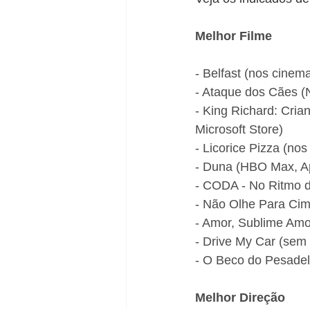
Melhor Filme
- Belfast (nos cinem
- Ataque dos Cães (N
- King Richard: Cri
Microsoft Store)
- Licorice Pizza (no
- Duna (HBO Max, Ap
- CODA - No Ritmo d
- Não Olhe Para Cima
- Amor, Sublime Amo
- Drive My Car (sem 
- O Beco do Pesadel
Melhor Direção