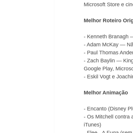
Microsoft Store e ci
Melhor Roteiro Orig
- Kenneth Branagh —
- Adam McKay — Não
- Paul Thomas Ander
- Zach Baylin — Kin
Google Play, Microso
- Eskil Vogt e Joach
Melhor Animação
- Encanto (Disney Pl
- Os Mitchell contra 
iTunes)
- Flee - A Fuga (sem