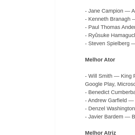
- Jane Campion — At
- Kenneth Branagh —
- Paul Thomas Ander
- Ryûsuke Hamaguchi
- Steven Spielberg 
Melhor Ator
- Will Smith — King
Google Play, Microso
- Benedict Cumberba
- Andrew Garfield — 
- Denzel Washington
- Javier Bardem — B
Melhor Atriz