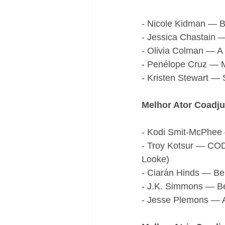
- Nicole Kidman — B
- Jessica Chastain 
- Olivia Colman — A F
- Penélope Cruz — M
- Kristen Stewart —
Melhor Ator Coadj
- Kodi Smit-McPhee 
- Troy Kotsur — COD
Looke)
- Ciarán Hinds — Be
- J.K. Simmons — Be
- Jesse Plemons — A