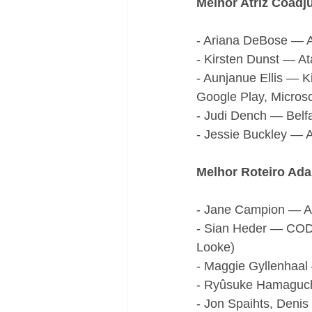
Melhor Atriz Coadj
- Ariana DeBose — 
- Kirsten Dunst — At
- Aunjanue Ellis — 
Google Play, Microso
- Judi Dench — Belf
- Jessie Buckley — A 
Melhor Roteiro Ad
- Jane Campion — At
- Sian Heder — CODA
Looke)
- Maggie Gyllenhaal 
- Ryûsuke Hamaguch
- Jon Spaihts, Deni