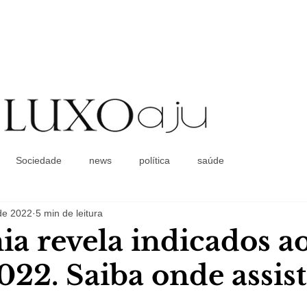
Coluna Social
Sociedade
news
política
saúde
 de 2022
5 min de leitura
a revela indicados a
022. Saiba onde assist