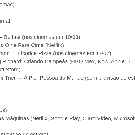
nemas)
inal
 Belfast (nos cinemas em 10/03)
 Olhe Para Cima (Netflix)
son — Licorice Pizza (nos cinemas em 17/02)
g Richard: Criando Campeãs (HBO Max, Now, Apple iTun
ft Store)
im Trier — A Pior Pessoa do Mundo (sem previsão de est
us)
as Máquinas (Netflix, Google Play, Claro Video, Microsof
 previsão de estreia)