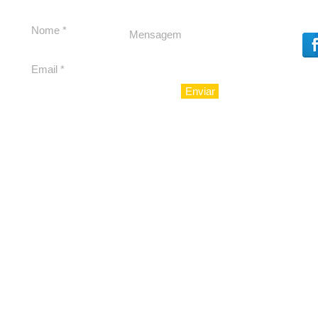
Souza
23 Anos da
Imobiliári
Enviar