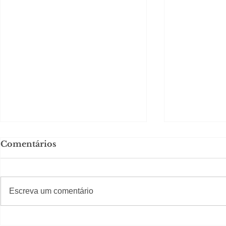
Comentários
#S
#Sugestões
Escreva um comentário
Política by Adiberto de
Tradição e