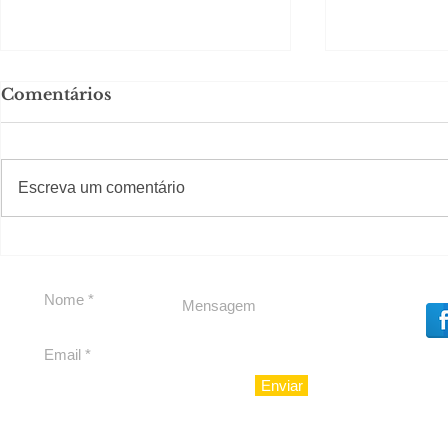
Comentários
#S
#Sugestões
Escreva um comentário
Em Nossa Senhora das
Carolina H
Dores, lideranças
experiênc
reforçam apoio a
para São 
Cláudio Mitidieri
Enviar