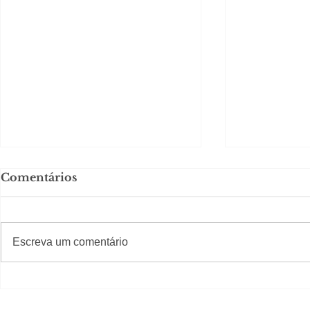
Comentários
#S
#Sugestões
Escreva um comentário
Política boy Adiberto de
Política b
Souza
Souza