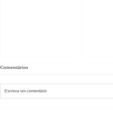
Comentários
#S
#Sugestões
CAJUCID
Escreva um comentário
Carolina Herrera traz
experiência 212 Mansion