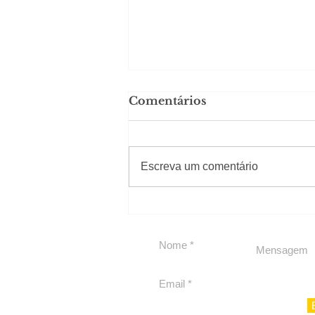
Comentários
#Sugestões
Escreva um comentário
Política boy Adiberto de
Souza