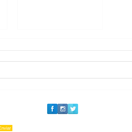
#Siga o Luxo_Aju
Tradição e Excelência:
23 Anos da Valor
Imobiliária
Enviar