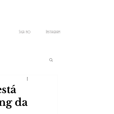
Siga no
Instagram
está
ng da