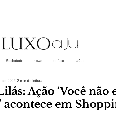
Coluna Social
Sociedade
news
política
saúde
. de 2024
2 min de leitura
ilás: Ação ‘Você não 
’ acontece em Shoppi