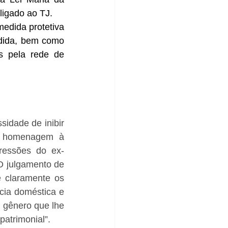
ligado ao TJ.
edida protetiva 
dida, bem como 
 pela rede de 
idade de inibir 
m homenagem à 
ressões do ex-
O julgamento de 
 claramente os 
cia doméstica e 
gênero que lhe 
patrimonial”.