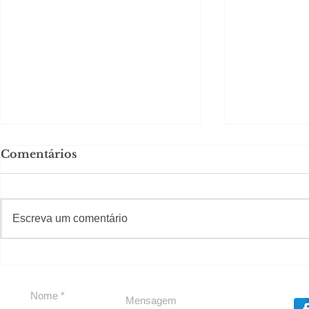
Comentários
#S
#Sugestões
CAJUCID
Escreva um comentário
Carolina Herrera traz
experiência 212 Mansion
para São Paulo