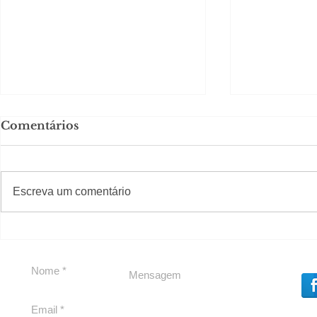
Comentários
#S
#Sugestões
Escreva um comentário
Carolina Herrera traz
Segurança
experiência 212 Mansion
debate
para São Paulo