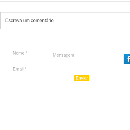
#S
#Sugestões
Escreva um comentário
Segurança jurídica em
Private C
debate
Caju
Enviar