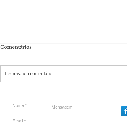
Comentários
#S
#Sugestões
Escreva um comentário
Segurança jurídica em
Private C
debate
Caju