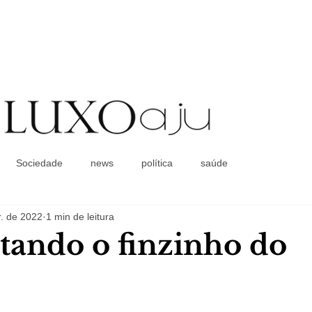
Coluna Social
Sociedade
news
política
saúde
. de 2022
1 min de leitura
tando o finzinho do