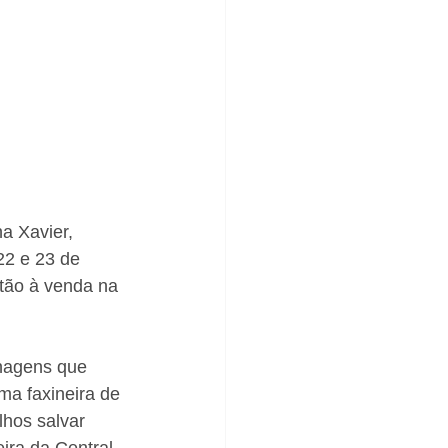
a Xavier, 
22 e 23 de 
tão à venda na 
nagens que 
ma faxineira de 
hos salvar 