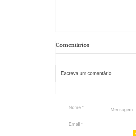
Comentários
#Sugestões
Escreva um comentário
Carolina Herrera traz
experiência 212 Mansion
para São Paulo