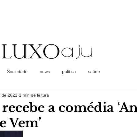
Coluna Social
Sociedade
news
política
saúde
. de 2022
2 min de leitura
 recebe a comédia ‘An
e Vem’