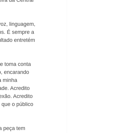
ira da Central 
oz, linguagem, 
os. É sempre a 
ultado entretém 
ue toma conta 
o, encarando 
a minha 
ade. Acredito 
exão. Acredito 
que o público 
a peça tem 