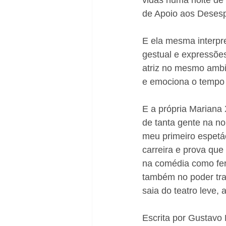
vidas numa noite de r
de Apoio aos Desesp
E ela mesma interpr
gestual e expressõe
atriz no mesmo ambie
e emociona o tempo 
E a própria Mariana
de tanta gente na n
meu primeiro espetá
carreira e prova que 
na comédia como ferr
também no poder tra
saia do teatro leve
Escrita por Gustavo 