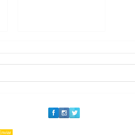
#Siga o Luxo_Aju
Segurança jurídica em
debate
Enviar