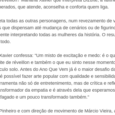
éveillon? Mariana Xavier que interpreta Dizuíte, a faxine
erados, que atende, aconselha e conforta quem liga.
eta todas as outras personagens, num revezamento de v
s que dispensam até mudança de cenários ou de figurin
nte interpretando todas as mulheres da história. O res
todo. 
 Xavier confessa: "Um misto de excitação e medo: é o q
oite de réveillon e também o que eu sinto nesse moment
culo solo. Antes do Ano Que Vem já é o maior desafio d
é possível fazer arte popular com qualidade e sensibilid
amenta não só de entretenimento, mas de crítica e refl
nsformador da empatia e é através dela que esperamos 
, afagado e um pouco transformado também."
Pinheiro e com direção de movimento de Márcio Vieira, 