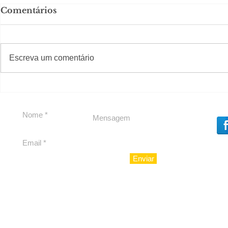
Comentários
#S
#Sugestões
CAJUCID
Escreva um comentário
Carolina Herrera traz
experiência 212 Mansion
para São Paulo
Enviar