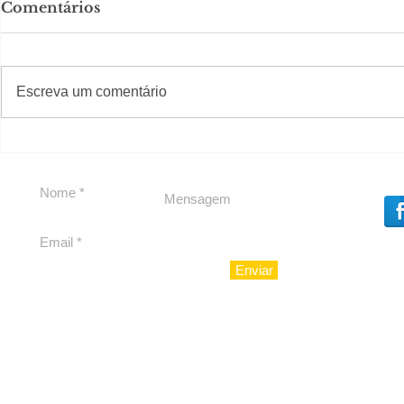
Comentários
#S
#Sugestões
CAJUCID
Escreva um comentário
Carolina Herrera traz
experiência 212 Mansion
para São Paulo
Enviar