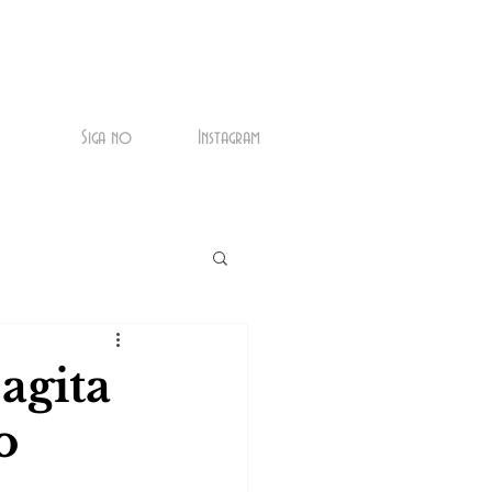
Siga no
Instagram
agita
o