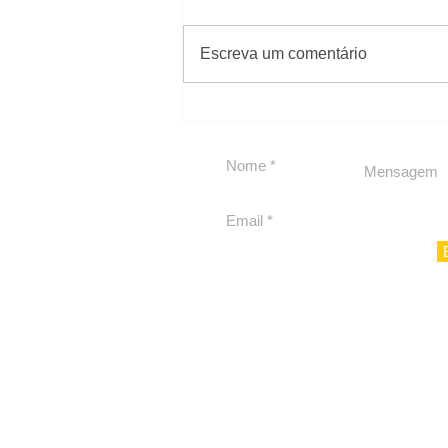
#Sugestões
Escreva um comentário
Política by Adiberto de
Souza