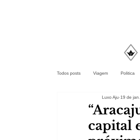
Todos posts
Viagem
Politica
Luxo Aju
19 de jan.
“Aracaj
capital