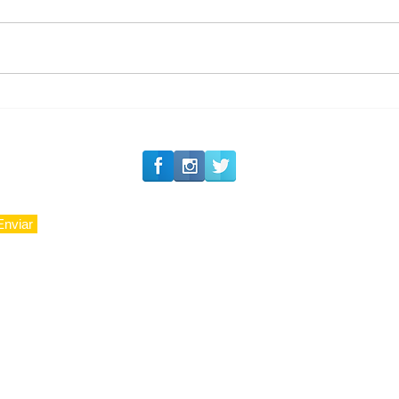
#Siga o Luxo_Aju
Tradição e Excelência:
23 Anos da Valor
Imobiliária
Enviar