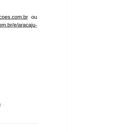
coes.com.br
 ou 
om.br/e/aracaju-
9