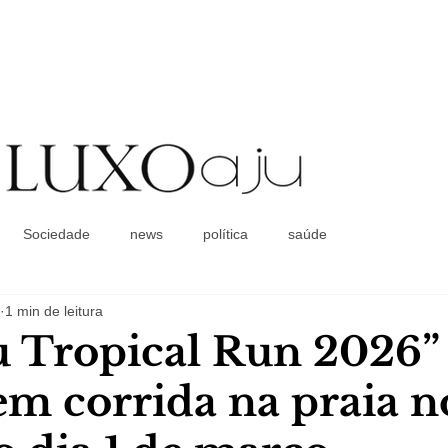
Coluna Social
Sociedade
news
política
saúde
1 min de leitura
u Tropical Run 2026” 
 em corrida na praia n