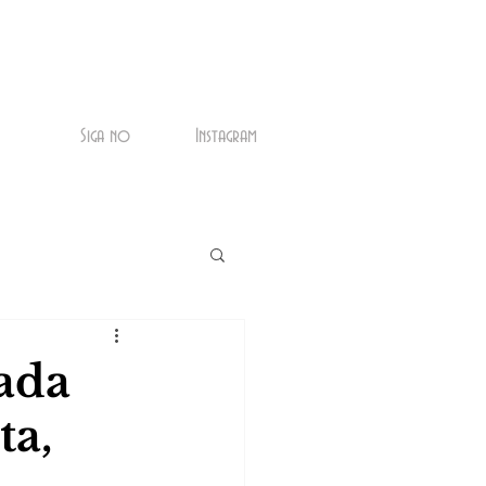
Siga no
Instagram
ada
ta,