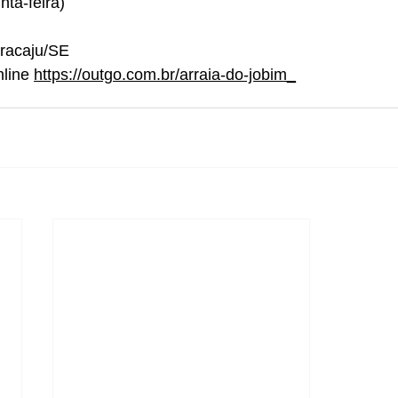
nta-feira) 
Aracaju/SE 
line 
https://outgo.com.br/arraia-do-jobim_