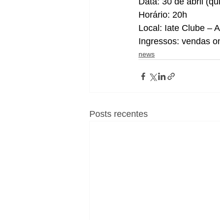
Data: 30 de abril (qui
Horário: 20h 
Local: Iate Clube – 
Ingressos: vendas on
news
Posts recentes