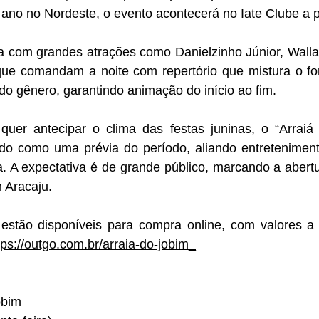
no no Nordeste, o evento acontecerá no Iate Clube a pa
 com grandes atrações como Danielzinho Júnior, Wallac
 que comandam a noite com repertório que mistura o forr
do gênero, garantindo animação do início ao fim.
uer antecipar o clima das festas juninas, o “Arraiá 
do como uma prévia do período, aliando entretenimento
a. A expectativa é de grande público, marcando a abertu
 Aracaju.
estão disponíveis para compra online, com valores a p
tps://outgo.com.br/arraia-do-jobim_
obim 