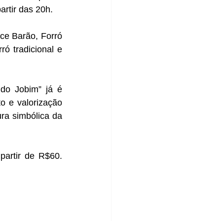
rtir das 20h.
e Barão, Forró 
ó tradicional e 
do Jobim” já é 
 e valorização 
ra simbólica da 
artir de R$60. 