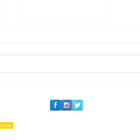
#Siga o Luxo_Aju
Carolina Herrera traz
experiência 212 Mansion
para São Paulo
Enviar