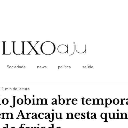
Coluna Social
Sociedade
news
política
saúde
.
1 min de leitura
do Jobim abre tempor
em Aracaju nesta quin