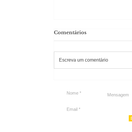
Comentários
#Sugestões
Escreva um comentário
Em Nossa Senhora das
Dores, lideranças
reforçam apoio a
Cláudio Mitidieri