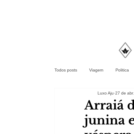
Todos posts
Viagem
Politica
Luxo Aju
27 de abr
Arraiá 
junina 