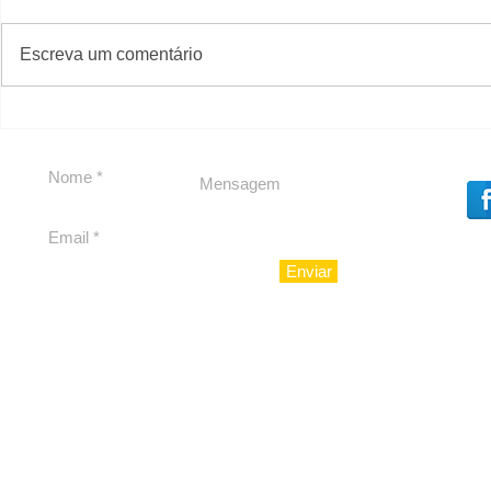
#S
#Sugestões
Escreva um comentário
Segurança jurídica em
Private C
debate
Caju
Enviar