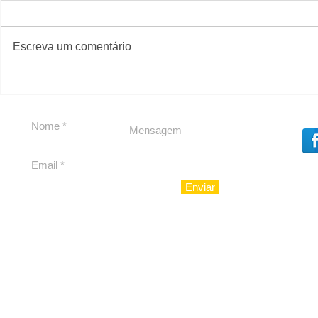
#S
#Sugestões
CAJUCID
Escreva um comentário
Carolina Herrera traz
experiência 212 Mansion
para São Paulo
Enviar