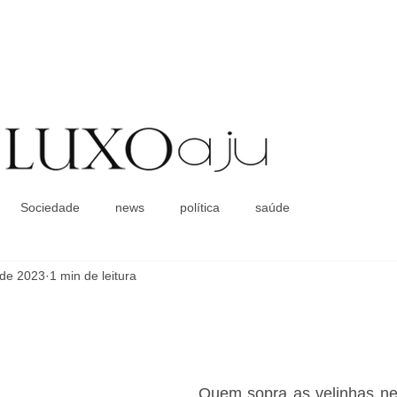
Coluna Social
Sociedade
news
política
saúde
. de 2023
1 min de leitura
Quem sopra as velinhas nest