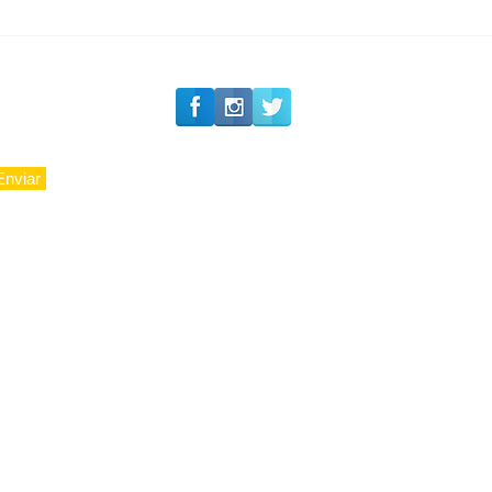
Private Concierge da
Caju
Enviar