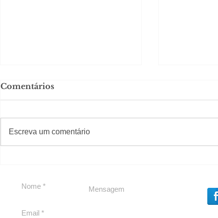
Comentários
#S
#Sugestões
Escreva um comentário
Segurança jurídica em
Private C
debate
Caju