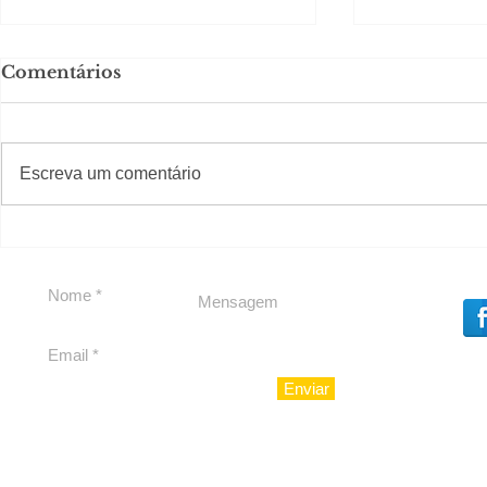
Comentários
#S
#Sugestões
Escreva um comentário
Segurança jurídica em
Private C
debate
Caju
Enviar