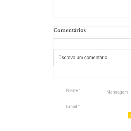
Comentários
#Sugestões
Escreva um comentário
Private Concierge da
Caju