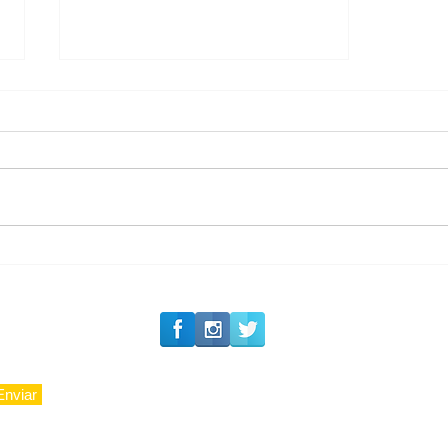
Solteirou!
#Siga o Luxo_Aju
Enviar