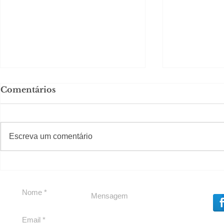
Comentários
#S
#Sugestões
Escreva um comentário
Segurança jurídica em
Private C
debate
Caju