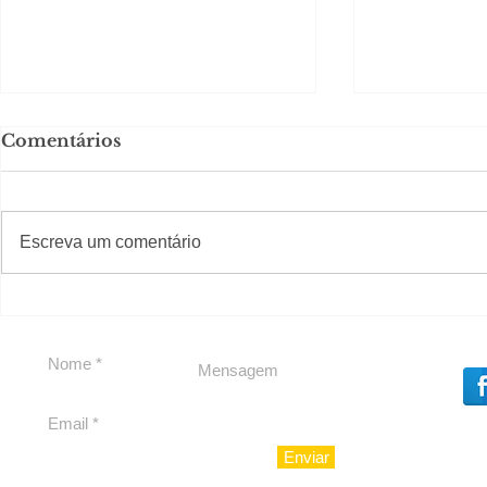
Comentários
#S
#Sugestões
Escreva um comentário
Segurança jurídica em
Private C
debate
Caju
Enviar