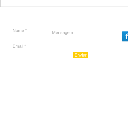
Segurança jurídica em
Private C
debate
Caju
Enviar