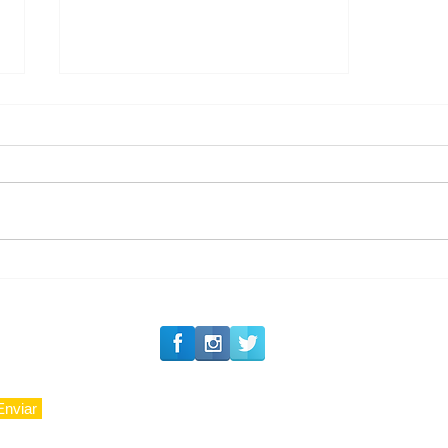
#Siga o Luxo_Aju
Private Concierge da
Caju
Enviar