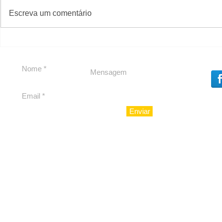
#S
#Sugestões
Escreva um comentário
Segurança jurídica em
Private C
debate
Caju
Enviar