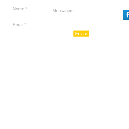
debate
Caju
Enviar