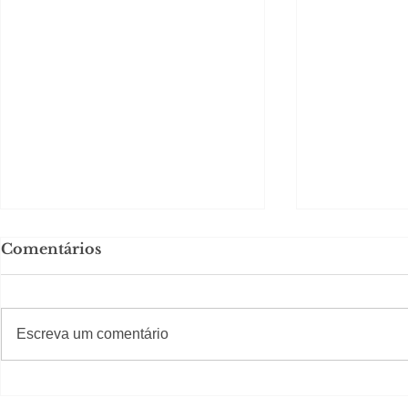
Comentários
#S
#Sugestões
Escreva um comentário
Segurança jurídica em
Private C