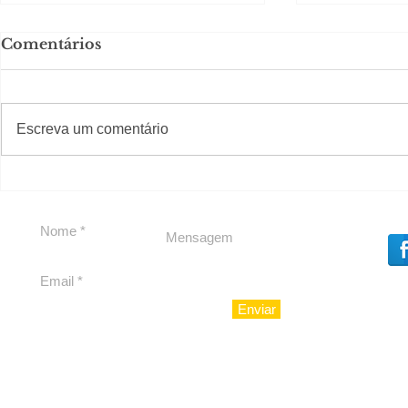
Comentários
#S
#Sugestões
Escreva um comentário
Segurança jurídica em
Private C
debate
Caju
Enviar