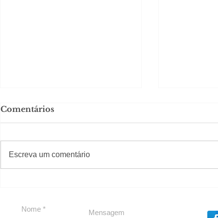
Comentários
#S
#Sugestões
Escreva um comentário
Segurança jurídica em
Private C
debate
Caju